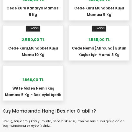
Cede Kuru Kanarya Maması
Cede Kuru Muhabbet Kuşu
STOKTA YOK
STOKTA YOK
5 Kg
Maması 5 Kg
Tükendi
Tükendi
2.550,00 TL
1.585,00 TL
Cede Kuru,Muhabbet Kuşu
Cede Nemli (Allround) Bütün
STOKTA YOK
STOKTA YOK
Mama 10 Kg
Kuşlar için Mama 5 Kg
1.868,00 TL
Witte Molen Nemli Kuş
SEPETE EKLE
Maması 5 Kg – Besleyici İçerik
Kuş Mamasında Hangi Besinler Olabilir?
Havuç, haşlanmış katı yumurta, bebe bisküvisi, irmik ve mısır unu gibi gıdaları
kuş mamasına ekleyebilirsiniz.