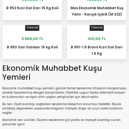
B 952 Kızıl Dal Darı 15 Kg.Koli
Max Ekonomik Muhabbet Kuş
SEPETE EKLE
SEPETE EKLE
Yemi - Karışık İçerik (M 322)
Tükendi
Tükendi
3.868,00 TL
631,00 TL
B 953 Sarı Daldarı 15 kg Koli
B 951-1.5 Bravo Kızıl Dal Darı
STOKTA YOK
STOKTA YOK
1.5 Kg
Ekonomik Muhabbet Kuşu
Yemleri
Ekonomik muhabbet kuşu yemleri; günlük temel beslenme ihtiyacını karşılamaya
yönelik tasarlanmış dengeli karışımlardır. Özellikle uygun fiyata alternatif arayan
ev kullanıcıları ve toplu alım yapan yetiştiriciler için tercih edilir.
Bu seri; Fiyat avantajı sağlarken beslenme bileşimini korumayı hedefler. Büyük
ambalaj seçenekleri sayesinde kilogram maliyeti düşer ve uzun süreli kullanım
sağlar.
Ekonomik seri ürünler; Düzenli beslenme için pratik ve maliyet avantajı sunan
çözümler içerir.