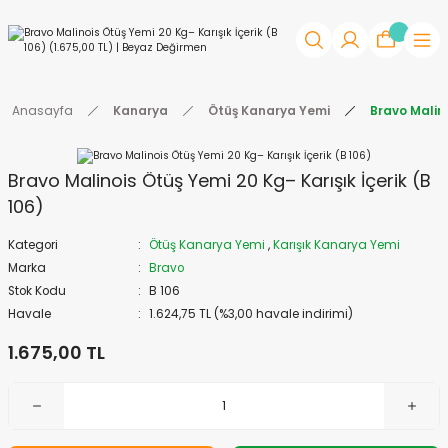
Anasayfa
Kanarya
Ötüş Kanarya Yemi
Bravo Malino
Bravo Malinois Ötüş Yemi 20 Kg– Karışık İçerik (B
106)
Kategori
Ötüş Kanarya Yemi
,
Karışık Kanarya Yemi
Marka
Bravo
Stok Kodu
B 106
Havale
1.624,75 TL (%3,00 havale indirimi)
1.675,00 TL