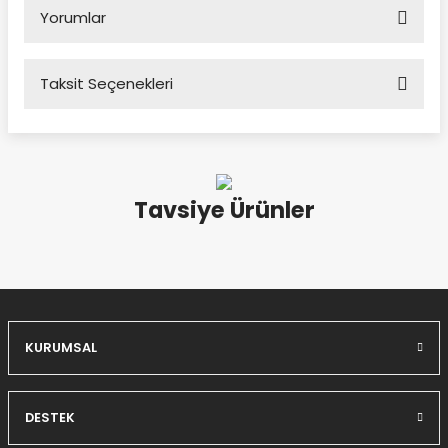
Yorumlar
Taksit Seçenekleri
Yıllardır tercih ettiğim tek yem markası
Çok güzel kaliteli bir ürün
Tavsiye Ürünler
Kamil Hayta | 08/11/2024
Yorum Yaz
2.900,00 TL
Bravo Sağlık Tohumu - Karışık İçerik 15 Kg (B 109)
SEPETE EKLE
KURUMSAL
562,00 TL
DESTEK
Bravo Aspur Kuş Yemi - Sade Kuş Yemi 5 Kg ( B 901.5 )
SEPETE EKLE