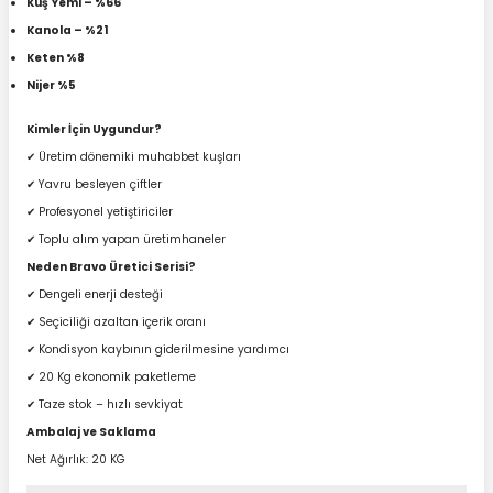
Kuş Yemi – %66
Kanola – %21
Keten %8
Nijer %5
Kimler İçin Uygundur?
✔ Üretim dönemiki muhabbet kuşları
✔ Yavru besleyen çiftler
✔ Profesyonel yetiştiriciler
✔ Toplu alım yapan üretimhaneler
Neden Bravo Üretici Serisi?
✔ Dengeli enerji desteği
✔ Seçiciliği azaltan içerik oranı
✔ Kondisyon kaybının giderilmesine yardımcı
✔ 20 Kg ekonomik paketleme
✔ Taze stok – hızlı sevkiyat
Ambalaj ve Saklama
Net Ağırlık: 20 KG