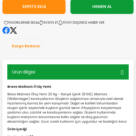
SEPETE EKLE
HEMEN AL
TAVSİYE ET
FİYATI DÜŞÜNCE HABER VER
Kargo Bedava
Ürün Bilgisi
Bravo Malinois Ötüş Yemi
Bravo Malinois Ötüş Yemi 20 Kg – Karışık İçerik (B 106), Malinois
(Waterslager) kanaryalarının ötüşlerin sağlanması amacıyla özel olarak
hazırlanmış karma bir yem karışımıdır. Doğal ve kaliteli tohumlardan
oluşan içerik sayesinde kuşların günlük besin ihtiyaçlarını karşılamaya
yardımcı olur, canlılık ve kondisyonlarını sağlar. Düzenli kullanımda
kuşların enerjisinin korunmasına katkı sağlar ve ötüş gücünün
devamlılığını sağlar. Uzun süreli kullanım için uygundur ve tazeliğini korur
Ürün içeriği