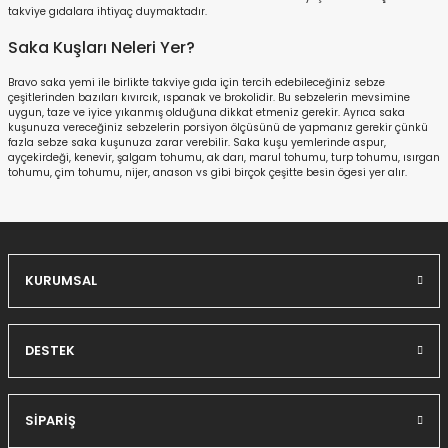
takviye gıdalara ihtiyaç duymaktadır.
Saka Kuşları Neleri Yer?
Bravo saka yemi ile birlikte takviye gıda için tercih edebileceğiniz sebze
çeşitlerinden bazıları kıvırcık, ıspanak ve brokolidir. Bu sebzelerin mevsimine
uygun, taze ve iyice yıkanmış olduğuna dikkat etmeniz gerekir. Ayrıca saka
kuşunuza vereceğiniz sebzelerin porsiyon ölçüsünü de yapmanız gerekir çünkü
fazla sebze saka kuşunuza zarar verebilir. Saka kuşu yemlerinde aspur,
ayçekirdeği, kenevir, şalgam tohumu, ak darı, marul tohumu, turp tohumu, ısırgan
tohumu, çim tohumu, nijer, anason vs gibi birçok çeşitte besin ögesi yer alır.
KURUMSAL
DESTEK
SİPARİŞ