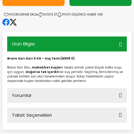
TAVSİYE ET
FİYATI DÜŞÜNCE HABER VER
Ürün Bilgisi
Bravo Sarı Darı 5 KG – Kuş Yemi (B908.5)
Bravo Sarı Darı,
muhabbet kuşları
başta olmak üzere birçok kafes kuşu
için uygun,
doğal ve tek içerikli
bir kuş yemidir. Seçilmiş, temizlenmiş ve
yüksek kaliteli sarı darı tanelerinden oluşur. Kolay tüketilebilir yapısı
sayesinde kuşlar tarafından ciddi şekilde yenilenir.
Yorumlar
Taksit Seçenekleri
Bu ürüne ilk yorumu siz yapın!