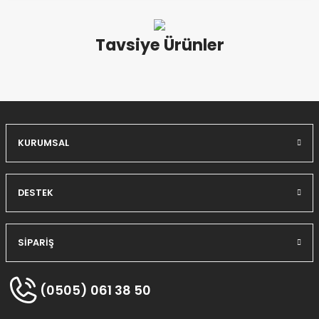
Yorum Yaz
Tavsiye Ürünler
1.700,00 TL
Bravo Aspur Kanarya Yemi - Sade Kuş Yemi B 901
SEPETE EKLE
KURUMSAL
DESTEK
SİPARİŞ
(0505) 061 38 50